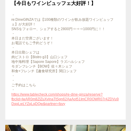
【今日もワインビュッフェ大好評！】
・
re:DineGINZAでは【100種類のワインが飲み放題ワインビュッフ
ェ】が大好評！
SNSをフォロー、シェアすると2800円⇒⇒⇒1000円に！！
・
本日まだ空席ございます！
お電話でもご予約どうぞ！
・
本日出勤シェフは
肉ビストロ【Bistro g3】山口シェフ
地中海料理【Sapore Sapore】ラズハルシェフ
モダンフレンチ【BOW】佐々木シェフ
和食×フレンチ【趣食研究所】関口シェフ
・
・
ご予約はこちら
・
https://www.tablecheck.com/shops/re-dine-ginza/reserve?
fbclid=IwAR0m8ZIZuXvlnaTtSgn62AaAot51ImCR0OWR07r4ZDVu9
DqqLwLYZqLqDQw&partner=favy