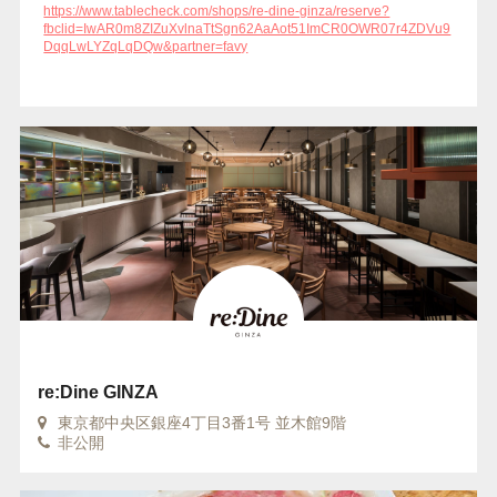
https://www.tablecheck.com/shops/re-dine-ginza/reserve?
fbclid=IwAR0m8ZIZuXvlnaTtSgn62AaAot51ImCR0OWR07r4ZDVu9
DqqLwLYZqLqDQw&partner=favy
re:Dine GINZA
東京都中央区銀座4丁目3番1号 並木館9階
非公開