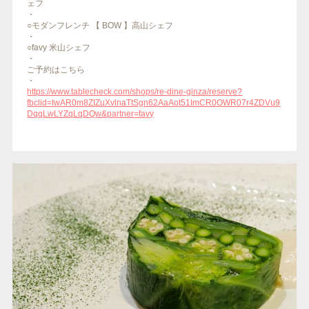
ェフ
・
○モダンフレンチ 【 BOW 】高山シェフ
・
○favy 米山シェフ
・
ご予約はこちら
・
https://www.tablecheck.com/shops/re-dine-ginza/reserve?
fbclid=IwAR0m8ZIZuXvlnaTtSgn62AaAot51ImCR0OWR07r4ZDVu9
DqqLwLYZqLqDQw&partner=favy