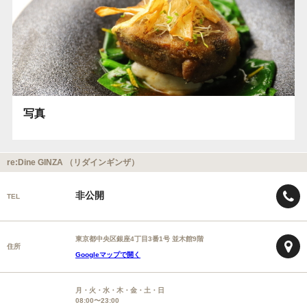
写真
re:Dine GINZA （リダインギンザ）
非公開
TEL
東京都中央区銀座4丁目3番1号 並木館9階
住所
Googleマップで開く
月・火・水・木・金・土・日
08:00〜23:00