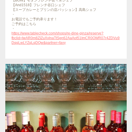
【BOW】モダンフレンチ佐々木シェフ
【And1518】フレンチ谷口シェフ
【スープカレーとプリンの店パッション】高島シェフ
・
お電話でもご予約承ります！
ご予約はこちら
・
https://www.tablecheck.com/shops/re-dine-ginza/reserve?
fbclid=IwAR0m8ZIZuXvlnaTtSgn62AaAot51ImCR0OWR07r4ZDVu9
DqqLwLYZqLqDQw&partner=favy