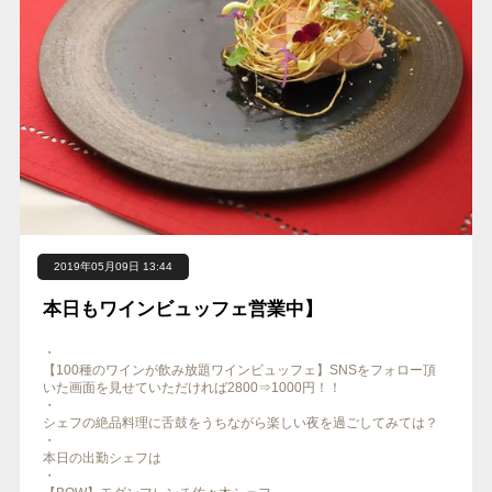
2019年05月09日 13:44
本日もワインビュッフェ営業中】
・
【100種のワインが飲み放題ワインビュッフェ】SNSをフォロー頂
いた画面を見せていただければ2800⇒1000円！！
・
シェフの絶品料理に舌鼓をうちながら楽しい夜を過ごしてみては？
・
本日の出勤シェフは
・