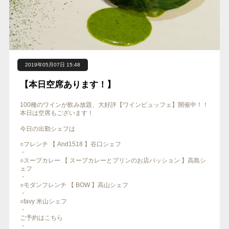
2019年05月07日 15:48
【本日空席あります！】
100種のワインが飲み放題、大好評【ワインビュッフェ】開催中！！
本日は空席もございます！
今日の出勤シェフは
○フレンチ 【 And1518 】谷口シェフ
・
○スープカレー 【 スープカレーとプリンのお店パッション 】高島シ
ェフ
・
○モダンフレンチ 【 BOW 】高山シェフ
・
○favy 米山シェフ
・
ご予約はこちら
・