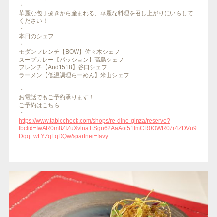
・
華麗な包丁捌きから産まれる、華麗な料理を召し上がりにいらして
ください！
・
本日のシェフ
・
モダンフレンチ【BOW】佐々木シェフ
スープカレー【パッション】高島シェフ
フレンチ【And1518】谷口シェフ
ラーメン【低温調理らーめん】米山シェフ
・
お電話でもご予約承ります！
ご予約はこちら
・
https://www.tablecheck.com/shops/re-dine-ginza/reserve?
fbclid=IwAR0m8ZIZuXvlnaTtSgn62AaAot51ImCR0OWR07r4ZDVu9
DqqLwLYZqLqDQw&partner=favy