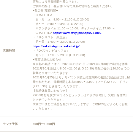
店舗により営業時間が異なります。
ご利用の際は、各店舗HP等で最新の情報をご確認ください。
■各店舗 営業時間■
・CRAFT TEA
日・月・火 8:00 〜 21:00 (L.O 20:00)
水〜土 8:00 〜 23:00 (L.O 22:00)
※ランチタイム 11:00 〜 15:00、ディナータイム 17:00 〜
CRAFT TEA
https://www.favy.jp/shops/271802
・『サケリスト 銀座店』
月〜日 17:00 〜 23:00 (L.O 20:00)
https://sakelist-ginza.sakelist.jp/
営業時間
・『DXワインビュッフェ』
月〜日 17:00 〜 23:00 (L.O 20:00)
■営業状況のお知らせ
東京都の要請に伴い、2020年11月28日～2021年9月30日の期間は休業
2021年10月1日より8:00～21:00 (L.O 20:30) 酒類の提供は20:00までの
営業とさせていただきます。
2021年10月25日より、リバウンド防止措置期間の要請が認証店に対し解
除されたため、営業時間を本来の8:00〜23:00（フード22：00、ドリン
ク22：30）とさせていただきます。
【臨時休業日のお知らせ】
29ON角打ち及びDXワインビュッフェは11月の月曜日、火曜日を休業日
とさせていただきます。
大変ご不便とご迷惑をおかけいたしますが、ご理解のほどよろしくお願
いいたします。
ランチ予算
500円〜1,500円