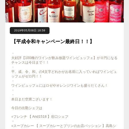
2019年05月08日 18:59
【平成令和キャンペーン最終日！！】
・
大好評【100種のワインが飲み放題ワインビュッフェ】が０円になる
チャンスは今日まで！！
・
平、成、令、和、の4文字どれかがお名前に入っていればワインビュ
ッフェがゼロ円！！
・
ワインビュッフェにはロゼやオレンジワインも盛りだくさん！
・
・
本日まだ空席ございます！
今日の出勤シェフは
○フレンチ 【 And1518 】谷口シェフ
・
○スープカレー 【 スープカレーとプリンのお店パッション 】高島シ