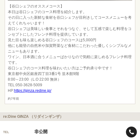
【谷口シェフのオススメコース】
本日は谷口シェフのコース料理を紹介します。
その日に入った新鮮な食材を谷口シェフが目利きしてコースメニューを考
えてくれちゃいます！
谷口シェフは美味しい食事とそれをつなぐ、そして五感で楽しむ料理をコ
ンセプトにしたフレンチ料理を提供しています。
見た目も味も楽しめる谷口シェフのコースは5,000円
他にも能登の自然米や加賀野菜など食材にこだわった優しくシンプルなメ
ニューもあります。
ワイン、日本酒に合うメニューばかりなので気軽に楽しめるフレンチ料理
です。
谷口シェフのコース料理を味わいたい方はご予約承り中です！
東京都中央区銀座四丁目3番1号 並木館9階
8:00～23:00（L.O 22:00 無休）
TEL:050-3628-5009
HP:
https://ginza.redine.jp/
約7年前
re:Dine GINZA （リダインギンザ）
非公開
TEL