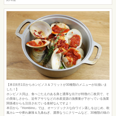
約7年前
【本日8月1日からホンビノス＆フリットが30種類のメニューが出揃いま
した！】
ホンビノス貝は、食べごたえのある身と濃厚な出汁が特徴の二枚貝で、そ
の美味しさから、近年アサリなどの水産資源の漁獲量が下がっている漁業
関係者からも注目されている食材なんですよ！
本日から『Hombino』では、オーソドックスな白ワイン蒸しをはじめ、欧
風カレーや痺れ麻辣＆九条ねぎ、濃厚なうにクリームなど、30種類の味の