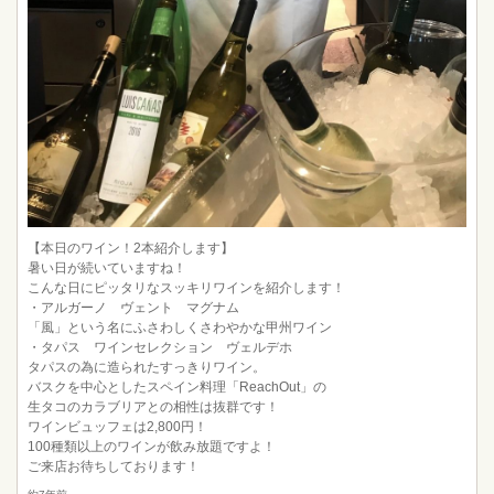
【本日のワイン！2本紹介します】
暑い日が続いていますね！
こんな日にピッタリなスッキリワインを紹介します！
・アルガーノ ヴェント マグナム
「風」という名にふさわしくさわやかな甲州ワイン
・タパス ワインセレクション ヴェルデホ
タパスの為に造られたすっきりワイン。
バスクを中心としたスペイン料理「ReachOut」の
生タコのカラブリアとの相性は抜群です！
ワインビュッフェは2,800円！
100種類以上のワインが飲み放題ですよ！
ご来店お待ちしております！