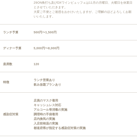
29ON角打ち及びDXワインビュッフェは11月の月曜日、火曜日を休業日
とさせていただきます。
大変ご不便とご迷惑をおかけいたしますが、ご理解のほどよろしくお願
いいたします。
ランチ予算
500円〜1,500円
ディナー予算
5,000円〜8,000円
座席数
120
ランチ営業あり
特徴
飲み放題プランあり
店員のマスク着用
キャッシュレス対応
アルコール等消毒の実施
感染症対策
調理時の手袋着用
店内換気の実施
入店前検温の実施
都道府県が指定する感染症対策の実施