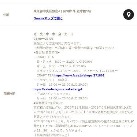
東京都中央区銀座4丁目3番1号 並木館9階
住所
Googleマップで開く
月・火・水・木・金・土・日
08:00〜23:00
店舗により営業時間が異なります。
ご利用の際は、各店舗HP等で最新の情報をご確認ください。
■各店舗 営業時間■
・CRAFT TEA
日・月・火 8:00 〜 21:00 (L.O 20:00)
水〜土 8:00 〜 23:00 (L.O 22:00)
※ランチタイム 11:00 〜 15:00、ディナータイム 17:00 〜
CRAFT TEA
https://www.favy.jp/shops/271802
・『サケリスト 銀座店』
月〜日 17:00 〜 23:00 (L.O 20:00)
https://sakelist-ginza.sakelist.jp/
営業時間
・『DXワインビュッフェ』
月〜日 17:00 〜 23:00 (L.O 20:00)
■営業状況のお知らせ
東京都の要請に伴い、2020年11月28日～2021年9月30日の期間は休業
2021年10月1日より8:00～21:00 (L.O 20:30) 酒類の提供は20:00までの
営業とさせていただきます。
2021年10月25日より、リバウンド防止措置期間の要請が認証店に対し解
除されたため、営業時間を本来の8:00〜23:00（フード22：00、ドリン
ク22：30）とさせていただきます。
【臨時休業日のお知らせ】