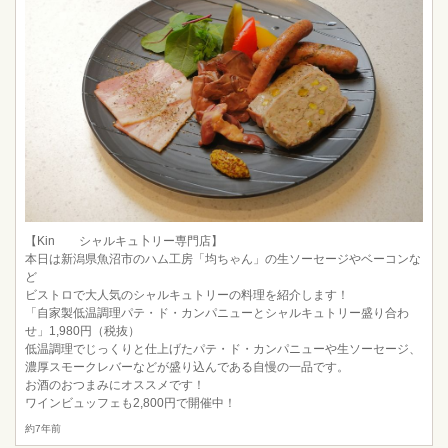
【Kin シャルキュ卜リー専門店】
本日は新潟県魚沼市のハム工房「均ちゃん」の生ソーセージやベーコンな
ど
ビストロで大人気のシャルキュトリーの料理を紹介します！
「自家製低温調理パテ・ド・カンパニューとシャルキュトリー盛り合わ
せ」1,980円（税抜）
低温調理でじっくりと仕上げたパテ・ド・カンパニューや生ソーセージ、
濃厚スモークレバーなどが盛り込んである自慢の一品です。
お酒のおつまみにオススメです！
ワインビュッフェも2,800円で開催中！
約7年前