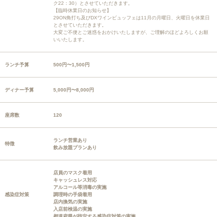
ク22：30）とさせていただきます。
【臨時休業日のお知らせ】
29ON角打ち及びDXワインビュッフェは11月の月曜日、火曜日を休業日
とさせていただきます。
大変ご不便とご迷惑をおかけいたしますが、ご理解のほどよろしくお願
いいたします。
ランチ予算
500円〜1,500円
ディナー予算
5,000円〜8,000円
座席数
120
ランチ営業あり
特徴
飲み放題プランあり
店員のマスク着用
キャッシュレス対応
アルコール等消毒の実施
感染症対策
調理時の手袋着用
店内換気の実施
入店前検温の実施
都道府県が指定する感染症対策の実施