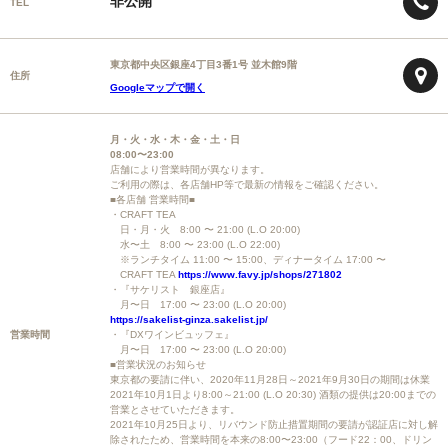
非公開
TEL
東京都中央区銀座4丁目3番1号 並木館9階
住所
Googleマップで開く
月・火・水・木・金・土・日
08:00〜23:00
店舗により営業時間が異なります。
ご利用の際は、各店舗HP等で最新の情報をご確認ください。
■各店舗 営業時間■
・CRAFT TEA
日・月・火 8:00 〜 21:00 (L.O 20:00)
水〜土 8:00 〜 23:00 (L.O 22:00)
※ランチタイム 11:00 〜 15:00、ディナータイム 17:00 〜
CRAFT TEA
https://www.favy.jp/shops/271802
・『サケリスト 銀座店』
月〜日 17:00 〜 23:00 (L.O 20:00)
https://sakelist-ginza.sakelist.jp/
営業時間
・『DXワインビュッフェ』
月〜日 17:00 〜 23:00 (L.O 20:00)
■営業状況のお知らせ
東京都の要請に伴い、2020年11月28日～2021年9月30日の期間は休業
2021年10月1日より8:00～21:00 (L.O 20:30) 酒類の提供は20:00までの
営業とさせていただきます。
2021年10月25日より、リバウンド防止措置期間の要請が認証店に対し解
除されたため、営業時間を本来の8:00〜23:00（フード22：00、ドリン