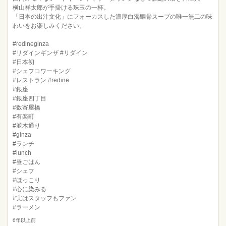
横山祥太郎が手掛ける珠玉の一杯。
「日本の出汁文化」にフォーカスした濃厚白濁鯛骨スープの唯一無二の味
わいをお楽しみください。
#redineginza
#リダインギンザ #リダイン
#日本初
#シェフコワーキング
#レストラン #redine
#銀座
#銀座四丁目
#数寄屋橋
#有楽町
#並木通り
#ginza
#ランチ
#lunch
#昼ごはん
#シェフ
#ほっこり
#心に染みる
#実はスタッフもファン
#ラーメン
6年以上前