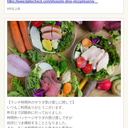
https://www.tablecheck.com/shops/re-dine-ginza/reserve…
6年以上前
【ランチ時間外のサラダ受け渡しに関して】
いつもご利用ありがとうございます。
昨日まで試験的に行っておりました
時間外パッケージサラダの受け渡しですが
好評につき継続することとなりました。
また、ランチ時間内でもお急ぎのお客様や