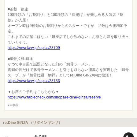
■茶割 銀座
100種類の「お茶割り」と100種類の「唐揚げ」が楽しめる人気店『茶
割』が入居！
オープン時は9種類のお茶割りからのスタートですが、品数は今後増加予
定。
これまでの店舗にはない「銀座店でしか飲めない」お茶とお酒を取り扱っ
ていくそう。
https://www.favy.jp/topics/28709
■鯛骨拉麺 鯛祥
かつて中目黒で話題となった幻の「鯛骨ラーメン」。
真鯛の骨だけで豚骨ラーメンにも引けを取らない濃厚さを実現した「鯛骨
スープ」が『鯛骨拉麺 鯛祥』としてre:Dine GINZA内に復活！
https://www.favy.jp/topics/28733
▼お席のご予約はこちらから▼
https://www.tablecheck.com/shops/re-dine-ginza/reserve
7年弱前
re:Dine GINZA （リダインギンザ）