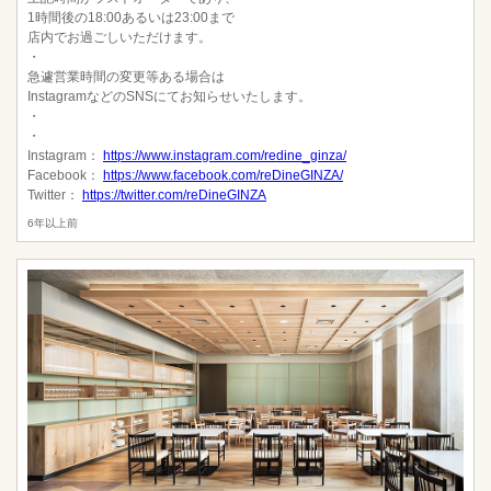
1時間後の18:00あるいは23:00まで
店内でお過ごしいただけます。
・
急遽営業時間の変更等ある場合は
InstagramなどのSNSにてお知らせいたします。
・
・
Instagram：
https://www.instagram.com/redine_ginza/
Facebook：
https://www.facebook.com/reDineGINZA/
Twitter：
https://twitter.com/reDineGINZA
6年以上前