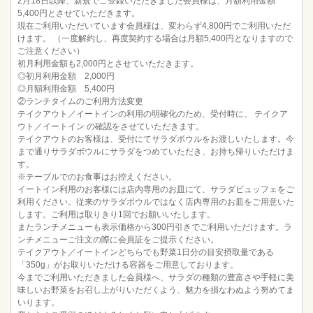
2月18日以降、新規でご登録いただきました会員様は、月額利用金額
5,400円とさせていただきます。
現在ご利用いただいています会員様は、変わらず4,800円でご利用いただ
けます。 （一度解約し、再度契約する場合は月額5,400円となりますので
ご注意ください）
初月利用金額も2,000円とさせていただきます。
◎初月利用金額 2,000円
◎月額利用金額 5,400円
②ランチタイムのご利用方法変更
テイクアウト／イートインの利用の明確化のため、受付時に、 テイクア
ウト／イートイン の確認をさせていただきます。
テイクアウトのお客様は、受付にてサラダボウルをお渡しいたします。今
まで通りサラダボウルにサラダをつめていただき、お持ち帰りいただけま
す。
※テーブルでのお食事はお控えください。
イートイン利用のお客様には店内専用のお皿にて、サラダビュッフェをご
利用ください。従来のサラダボウルではなく店内専用のお皿をご用意いた
します。ご利用は取りきり1回でお願いいたします。
またランチメニューも表示価格から300円引きでご利用いただけます。ラ
ンチメニューご注文の際に会員証をご提示ください。
テイクアウト／イートインどちらでも野菜1日分の目安摂取量である
「350g」がお取りいただける容器をご用意しております。
今までご利用いただきました会員様へ、サラダの種類の豊富さや手軽に美
味しいお野菜をお召し上がりいただくよう、魅力を損なわぬよう努めてま
いります。