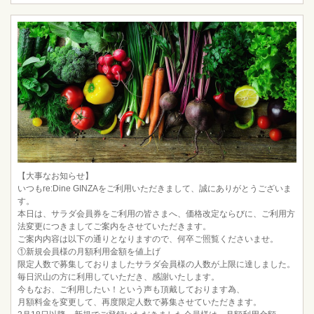
【大事なお知らせ】
いつもre:Dine GINZAをご利用いただきまして、誠にありがとうございま
す。
本日は、サラダ会員券をご利用の皆さまへ、価格改定ならびに、ご利用方
法変更につきましてご案内をさせていただきます。
ご案内内容は以下の通りとなりますので、何卒ご照覧くださいませ。
①新規会員様の月額利用金額を値上げ
限定人数で募集しておりましたサラダ会員様の人数が上限に達しました。
毎日沢山の方に利用していただき、感謝いたします。
今もなお、ご利用したい！という声も頂戴しております為、
月額料金を変更して、再度限定人数で募集させていただきます。