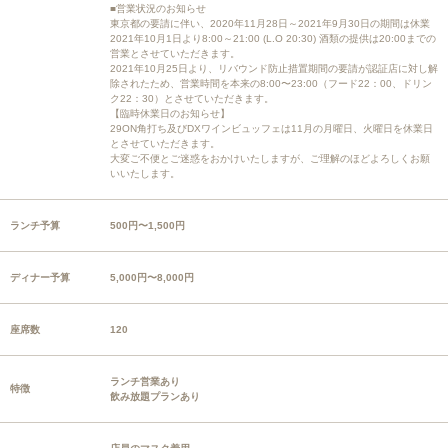
■営業状況のお知らせ
東京都の要請に伴い、2020年11月28日～2021年9月30日の期間は休業
2021年10月1日より8:00～21:00 (L.O 20:30) 酒類の提供は20:00までの
営業とさせていただきます。
2021年10月25日より、リバウンド防止措置期間の要請が認証店に対し解
除されたため、営業時間を本来の8:00〜23:00（フード22：00、ドリン
ク22：30）とさせていただきます。
【臨時休業日のお知らせ】
29ON角打ち及びDXワインビュッフェは11月の月曜日、火曜日を休業日
とさせていただきます。
大変ご不便とご迷惑をおかけいたしますが、ご理解のほどよろしくお願
いいたします。
ランチ予算
500円〜1,500円
ディナー予算
5,000円〜8,000円
座席数
120
ランチ営業あり
特徴
飲み放題プランあり