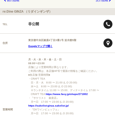
前の投稿
次の投稿
re:Dine GINZA （リダインギンザ）
非公開
TEL
東京都中央区銀座4丁目3番1号 並木館9階
住所
Googleマップで開く
月・火・水・木・金・土・日
08:00〜23:00
店舗により営業時間が異なります。
ご利用の際は、各店舗HP等で最新の情報をご確認ください。
■各店舗 営業時間■
・CRAFT TEA
日・月・火 8:00 〜 21:00 (L.O 20:00)
水〜土 8:00 〜 23:00 (L.O 22:00)
※ランチタイム 11:00 〜 15:00、ディナータイム 17:00 〜
CRAFT TEA
https://www.favy.jp/shops/271802
・『サケリスト 銀座店』
月〜日 17:00 〜 23:00 (L.O 20:00)
https://sakelist-ginza.sakelist.jp/
営業時間
・『DXワインビュッフェ』
月〜日 17:00 〜 23:00 (L.O 20:00)