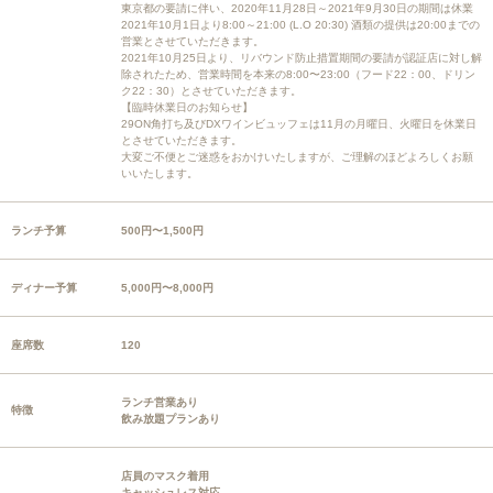
東京都の要請に伴い、2020年11月28日～2021年9月30日の期間は休業
2021年10月1日より8:00～21:00 (L.O 20:30) 酒類の提供は20:00までの
営業とさせていただきます。
2021年10月25日より、リバウンド防止措置期間の要請が認証店に対し解
除されたため、営業時間を本来の8:00〜23:00（フード22：00、ドリン
ク22：30）とさせていただきます。
【臨時休業日のお知らせ】
29ON角打ち及びDXワインビュッフェは11月の月曜日、火曜日を休業日
とさせていただきます。
大変ご不便とご迷惑をおかけいたしますが、ご理解のほどよろしくお願
いいたします。
ランチ予算
500円〜1,500円
ディナー予算
5,000円〜8,000円
座席数
120
ランチ営業あり
特徴
飲み放題プランあり
店員のマスク着用
キャッシュレス対応