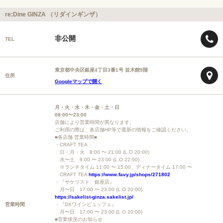
re:Dine GINZA （リダインギンザ）
非公開
TEL
東京都中央区銀座4丁目3番1号 並木館9階
住所
Googleマップで開く
月・火・水・木・金・土・日
08:00〜23:00
店舗により営業時間が異なります。
ご利用の際は、各店舗HP等で最新の情報をご確認ください。
■各店舗 営業時間■
・CRAFT TEA
日・月・火 8:00 〜 21:00 (L.O 20:00)
水〜土 8:00 〜 23:00 (L.O 22:00)
※ランチタイム 11:00 〜 15:00、ディナータイム 17:00 〜
CRAFT TEA
https://www.favy.jp/shops/271802
・『サケリスト 銀座店』
月〜日 17:00 〜 23:00 (L.O 20:00)
https://sakelist-ginza.sakelist.jp/
営業時間
・『DXワインビュッフェ』
月〜日 17:00 〜 23:00 (L.O 20:00)
■営業状況のお知らせ