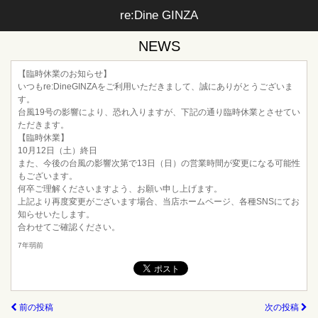
re:Dine GINZA
NEWS
【臨時休業のお知らせ】
いつもre:DineGINZAをご利用いただきまして、誠にありがとうございま
す。
台風19号の影響により、恐れ入りますが、下記の通り臨時休業とさせてい
ただきます。
【臨時休業】
10月12日（土）終日
また、今後の台風の影響次第で13日（日）の営業時間が変更になる可能性
もございます。
何卒ご理解くださいますよう、お願い申し上げます。
上記より再度変更がございます場合、当店ホームページ、各種SNSにてお
知らせいたします。
合わせてご確認ください。
7年弱前
前の投稿
次の投稿