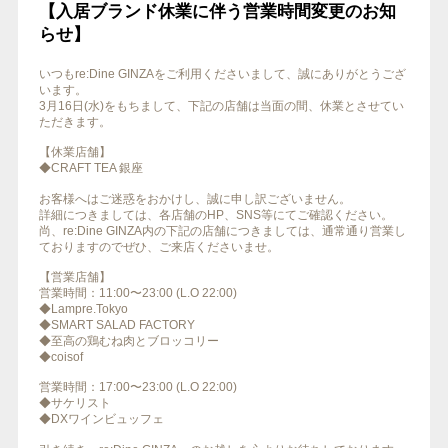
【入居ブランド休業に伴う営業時間変更のお知
らせ】
いつもre:Dine GINZAをご利用くださいまして、誠にありがとうござ
います。
3月16日(水)をもちまして、下記の店舗は当面の間、休業とさせてい
ただきます。
【休業店舗】
◆CRAFT TEA 銀座
お客様へはご迷惑をおかけし、誠に申し訳ございません。
詳細につきましては、各店舗のHP、SNS等にてご確認ください。
尚、re:Dine GINZA内の下記の店舗につきましては、通常通り営業し
ておりますのでぜひ、ご来店くださいませ。
【営業店舗】
営業時間：11:00〜23:00 (L.O 22:00)
◆Lampre.Tokyo
◆SMART SALAD FACTORY
◆至高の鶏むね肉とブロッコリー
◆coisof
営業時間：17:00〜23:00 (L.O 22:00)
◆サケリスト
◆DXワインビュッフェ