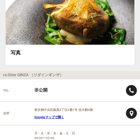
写真
re:Dine GINZA （リダインギンザ）
非公開
TEL
東京都中央区銀座4丁目3番1号 並木館9階
住所
Googleマップで開く
月・火・水・木・金・土・日
08:00〜23:00