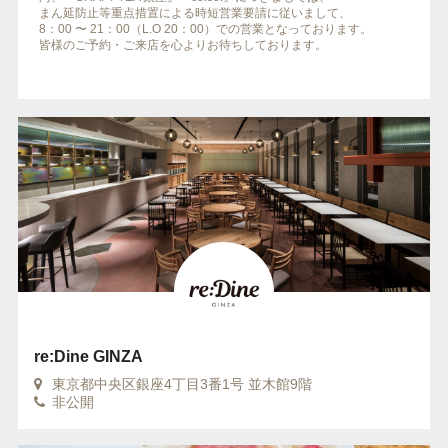
まん延防止等重点措置による時短営業要請に従いまして、
8：00 〜 21：00（L.O 20：00）での営業となっております。
皆様のご予約・ご来店を心よりお待ちしております。
re:Dine GINZA
東京都中央区銀座4丁目3番1号 並木館9階
非公開