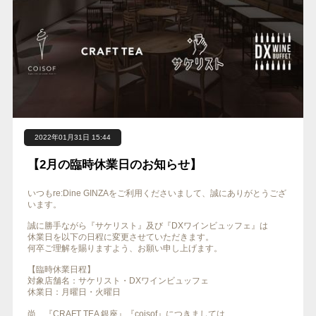
2022年01月31日 15:44
【2月の臨時休業日のお知らせ】
いつもre:Dine GINZAをご利用くださいまして、誠にありがとうござ
います。
誠に勝手ながら『サケリスト』及び『DXワインビュッフェ』は
休業日を以下の日程に変更させていただきます。
何卒ご理解を賜りますよう、お願い申し上げます。
【臨時休業日程】
対象店舗名：サケリスト・DXワインビュッフェ
休業日：月曜日・火曜日
尚、『CRAFT TEA 銀座』『coisof』につきましては、