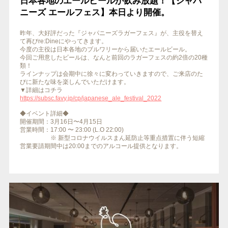
日本各地のエールビールが飲み放題！【ジャパ
ニーズ エールフェス】本日より開催。
昨年、大好評だった『ジャパニーズラガーフェス』が、主役を替え
て再びre:Dineにやってきます。
今度の主役は日本各地のブルワリーから届いたエールビール。
今回ご用意したビールは、なんと前回のラガーフェスの約2倍の20種
類！
ラインナップは会期中に徐々に変わっていきますので、ご来店のた
びに新たな味を楽しんでいただけます。
▼詳細はコチラ
https://subsc.favy.jp/cp/japanese_ale_festival_2022
◆イベント詳細◆
開催期間：3月16日〜4月15日
営業時間：17:00 〜 23:00 (L.O 22:00)
※ 新型コロナウイルスまん延防止等重点措置に伴う短縮
営業要請期間中は20:00までのアルコール提供となります。