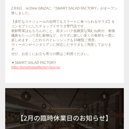
2月8日、re:Dine GINZAに『SMART SALAD FACTORY』がオープン
致しました。
【多忙なスケジュールの合間でもスマートに食べられるサラダ】を
コンセプトにしたチョップドサラダ専門店です。
新鮮野菜はもちろんのこと、高タンパク低糖質な鶏むね肉や、食物
繊維をたっぷり含む穀物など、カラダに嬉しい多くの食材を一度に
楽しめます。こだわりのドレッシングも10種類ご用意。
ヴィーガンやベジタリアンに対応したサラダもご用意しておりま
す。
ぜひ、お近くにお立ち寄りの際はご利用ください。
▼SMART SALAD FACTORY
https://smartsaladfactory.favy.jp/