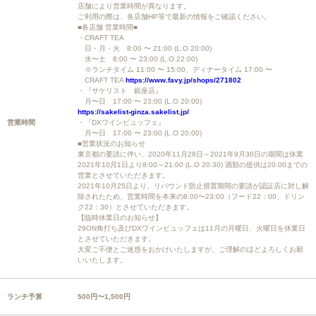
店舗により営業時間が異なります。
ご利用の際は、各店舗HP等で最新の情報をご確認ください。
■各店舗 営業時間■
・CRAFT TEA
日・月・火 8:00 〜 21:00 (L.O 20:00)
水〜土 8:00 〜 23:00 (L.O 22:00)
※ランチタイム 11:00 〜 15:00、ディナータイム 17:00 〜
CRAFT TEA
https://www.favy.jp/shops/271802
・『サケリスト 銀座店』
月〜日 17:00 〜 23:00 (L.O 20:00)
https://sakelist-ginza.sakelist.jp/
営業時間
・『DXワインビュッフェ』
月〜日 17:00 〜 23:00 (L.O 20:00)
■営業状況のお知らせ
東京都の要請に伴い、2020年11月28日～2021年9月30日の期間は休業
2021年10月1日より8:00～21:00 (L.O 20:30) 酒類の提供は20:00までの
営業とさせていただきます。
2021年10月25日より、リバウンド防止措置期間の要請が認証店に対し解
除されたため、営業時間を本来の8:00〜23:00（フード22：00、ドリン
ク22：30）とさせていただきます。
【臨時休業日のお知らせ】
29ON角打ち及びDXワインビュッフェは11月の月曜日、火曜日を休業日
とさせていただきます。
大変ご不便とご迷惑をおかけいたしますが、ご理解のほどよろしくお願
いいたします。
ランチ予算
500円〜1,500円